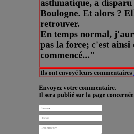
asthmatique, a disparu
Boulogne. Et alors ? Ell
retrouver.
En temps normal, j'aura
pas la force; c'est ainsi
commencé..."
Ils ont envoyé leurs commentaires
Envoyez votre commentaire.
Il sera publié sur la page concernée